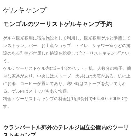
ゲルキャンプ
モンゴルのツーリストゲルキャンプ予約
ゲルを観光客用に宿泊施設として利用し、観光客用ゲルと隣接して
レストラン、バー、お土産ショップ、トイレ、シャワー室などの施
設のある別棟が付属した施設を総称して”ツーリストキャンプ”とい
う。
ゲル：ツーリストゲル内に3～4台のベット、机、人数分の椅子、簡
単な家具があり、中央にはストーブ、天井には天窓がある。机の上
にお湯、コーヒーが置いてあり、寒い時はストーブを焚いてくれ
る。ゲル内はスリッパもあり快適。
料金：ツーリストキャンプの料金は1泊3食付で40USD～60USDで
す。
ウランバートル郊外のテレルジ国立公園内のツーリ
ストキャンプ