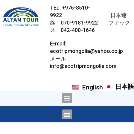
TEL: +976-8510-
9922 日本連
絡：070-9181-9922 ファック
ス：042-400-1646
E-mail:
ecotripmongolia@yahoo.co.jp
メール：
info@ecotripmongolia.com
日本語
English