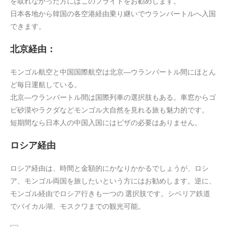
を取れなかった方にはこのフライトをお勧めします。
日本各地から韓国の各空港経由乗り継いでウランバートルへ入国
できます。
北京経由：
モンゴル航空と中国国際航空は北京―ウランバートル間にほとん
ど毎日運航している。
北京―ウランバートル間は国際列車の選択肢もある。車窓からゴ
ビ砂漠やラクダなどモンゴル大自然を見れる旅も魅力的です。
短期間なら日本人の中国入国にはビザの必要はありません。
ロシア経由
ロシア経由は、時間と金額的にかなりかかるでしょうが、ロシ
ア、モンゴル両国を旅したいという方にはお勧めします。逆に、
モンゴル経由でロシア行きも一つの 選択肢です。シベリア鉄道
でバイカル湖、モスクワまでの観光可能。