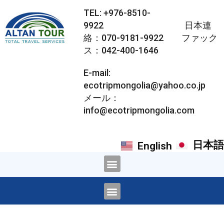
TEL: +976-8510-
9922 日本連
絡：070-9181-9922 ファック
ス：042-400-1646
E-mail:
ecotripmongolia@yahoo.co.jp
メール：
info@ecotripmongolia.com
日本語
English