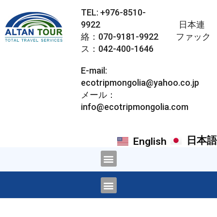
TEL: +976-8510-
9922 日本連
絡：070-9181-9922 ファック
ス：042-400-1646
E-mail:
ecotripmongolia@yahoo.co.jp
メール：
info@ecotripmongolia.com
日本語
English