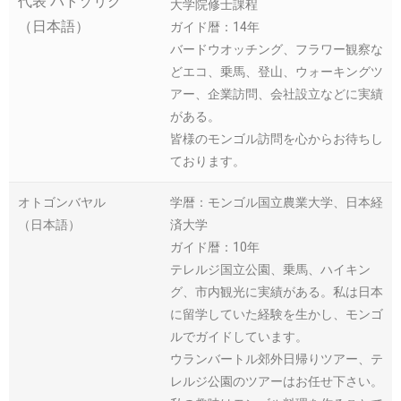
代表 バトゾリグ
大学院修士課程
（日本語）
ガイド暦：14年
バードウオッチング、フラワー観察な
どエコ、乗馬、登山、ウォーキングツ
アー、企業訪問、会社設立などに実績
がある。
皆様のモンゴル訪問を心からお待ちし
ております。
オトゴンバヤル
学暦：モンゴル国立農業大学、日本経
（日本語）
済大学
ガイド暦：10年
テレルジ国立公園、乗馬、ハイキン
グ、市内観光に実績がある。私は日本
に留学していた経験を生かし、モンゴ
ルでガイドしています。
ウランバートル郊外日帰りツアー、テ
レルジ公園のツアーはお任せ下さい。