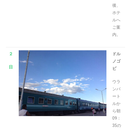
後、
ホテ
ルへ
ご案
内。
２
ドル
ノゴ
日
ビ
ウラ
ンバ
ート
ルか
ら朝
09：
35の