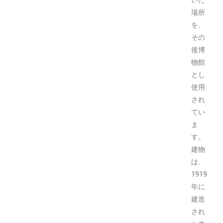
場所
を、
その
後博
物館
とし
使用
され
てい
ま
す。
建物
は、
1919
年に
建造
され