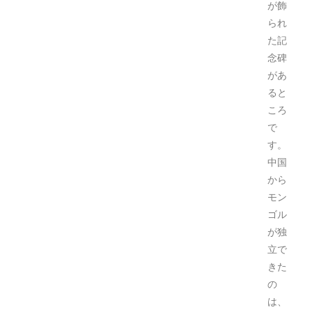
が飾
られ
た記
念碑
があ
ると
ころ
で
す。
中国
から
モン
ゴル
が独
立で
きた
の
は、