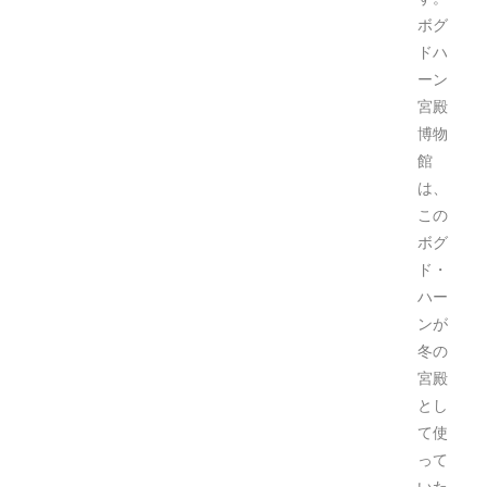
ボグ
ドハ
ーン
宮殿
博物
館
は、
この
ボグ
ド・
ハー
ンが
冬の
宮殿
とし
て使
って
いた