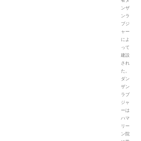
ンザ
ンラ
ブジ
ャー
によ
って
建設
され
た。
ダン
ザン
ラブ
ジャ
ーは
ハマ
リー
ン院