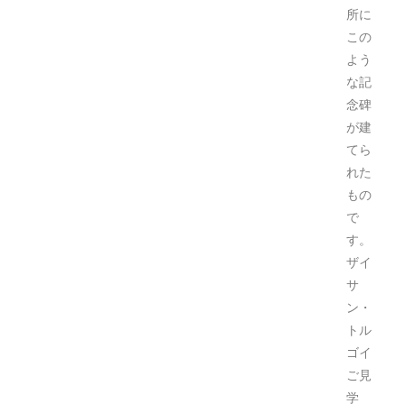
所に
この
よう
な記
念碑
が建
てら
れた
もの
で
す。
ザイ
サ
ン・
トル
ゴイ
ご見
学