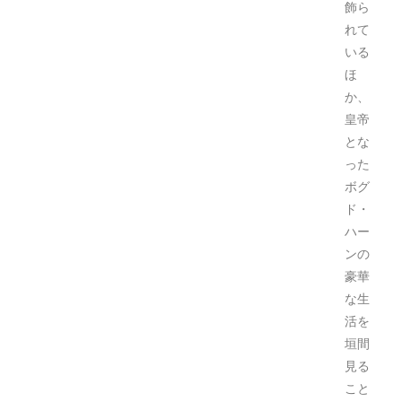
飾ら
れて
いる
ほ
か、
皇帝
とな
った
ボグ
ド・
ハー
ンの
豪華
な生
活を
垣間
見る
こと