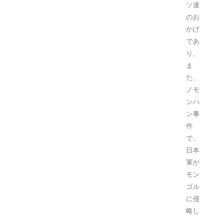
ソ連
のお
かげ
であ
り、
ま
た、
ノモ
ンハ
ン事
件
で、
日本
軍が
モン
ゴル
に侵
略し