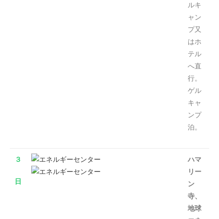
ルキ
ャン
プ又
はホ
テル
へ直
行。
ゲル
キャ
ンプ
泊。
３
ハマ
リー
日
ン
寺、
地球