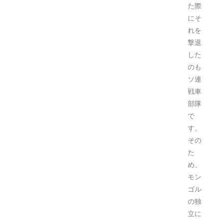
た際
にそ
れを
撃退
した
のも
ソ連
戦車
部隊
で
す。
その
た
め、
モン
ゴル
の独
立に