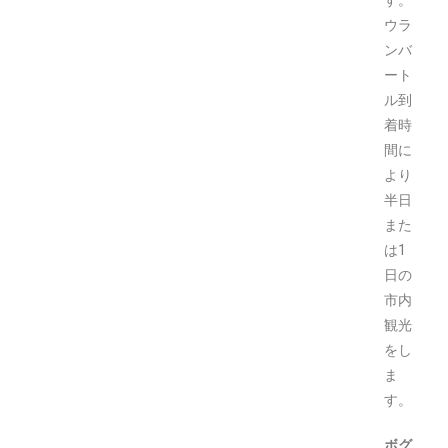
ウラ
ンバ
ート
ル到
着時
間に
より
半日
また
は1
日の
市内
観光
をし
ま
す。
ボグ