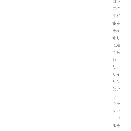
ロシ
アの
平和
協定
を記
念し
て建
てら
れ
た。
ザイ
サン
とい
う、
ウラ
ンバ
ード
ルを