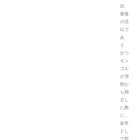
目、
最後
の活
仏で
あ
り、
かつ
モン
ゴル
が清
朝か
ら独
立し
た際
に、
皇帝
とし
て即