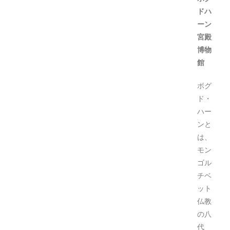
ドハ
ーン
宮殿
博物
館
ボグ
ド・
ハー
ンと
は、
モン
ゴル
チベ
ット
仏教
の八
代