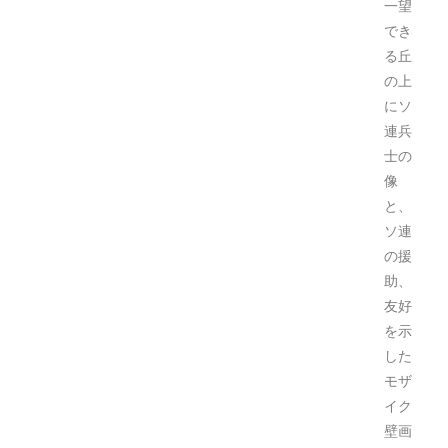
一望
でき
る丘
の上
にソ
連兵
士の
像
と、
ソ連
の援
助、
友好
を示
した
モザ
イク
壁画