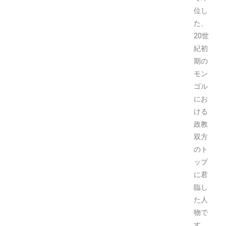
位し
た、
20世
紀初
期の
モン
ゴル
にお
ける
政教
双方
のト
ップ
に君
臨し
た人
物で
す。