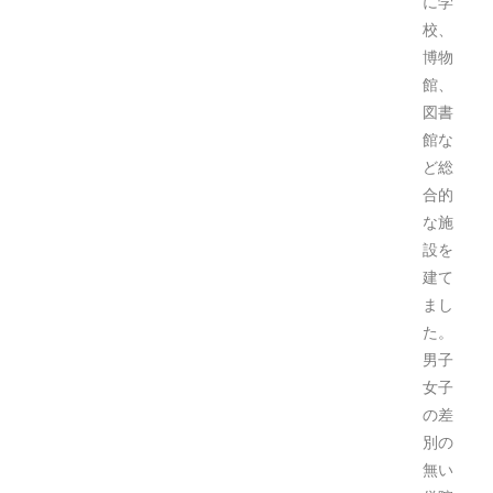
に学
校、
博物
館、
図書
館な
ど総
合的
な施
設を
建て
まし
た。
男子
女子
の差
別の
無い