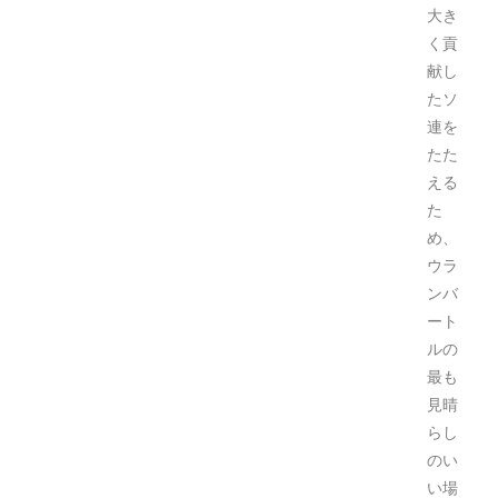
大き
く貢
献し
たソ
連を
たた
える
た
め、
ウラ
ンバ
ート
ルの
最も
見晴
らし
のい
い場