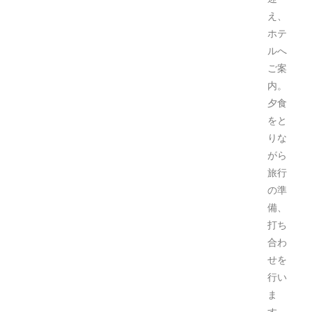
え、
ホテ
ルへ
ご案
内。
夕食
をと
りな
がら
旅行
の準
備、
打ち
合わ
せを
行い
ま
す。