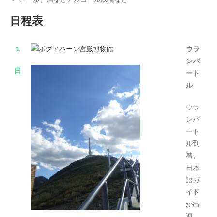
日程表
１
ウラ
ンバ
日
ート
ル
ウラ
ンバ
ート
ル到
着、
日本
語ガ
イド
が出
迎