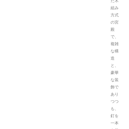
た木
組み
方式
の宮
殿
で、
複雑
な構
造
と、
豪華
な装
飾で
あり
つつ
も、
釘を
一本