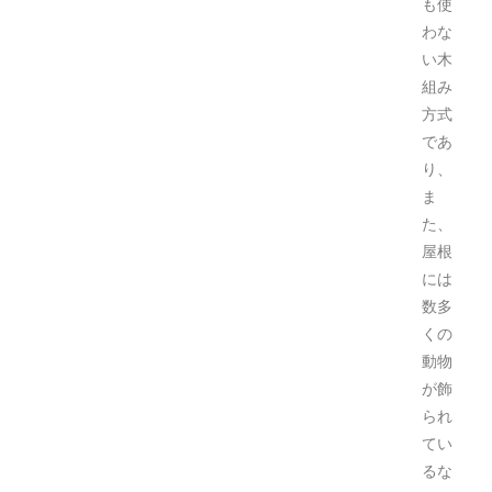
も使
わな
い木
組み
方式
であ
り、
ま
た、
屋根
には
数多
くの
動物
が飾
られ
てい
るな