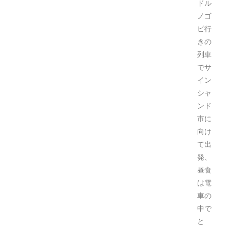
ドル
ノゴ
ビ行
きの
列車
でサ
イン
シャ
ンド
市に
向け
て出
発、
昼食
は電
車の
中で
と