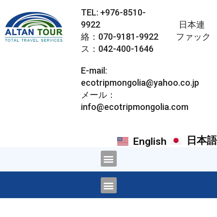
TEL: +976-8510-
9922 日本連
絡：070-9181-9922 ファック
ス：042-400-1646
E-mail:
ecotripmongolia@yahoo.co.jp
メール：
info@ecotripmongolia.com
日本語
English