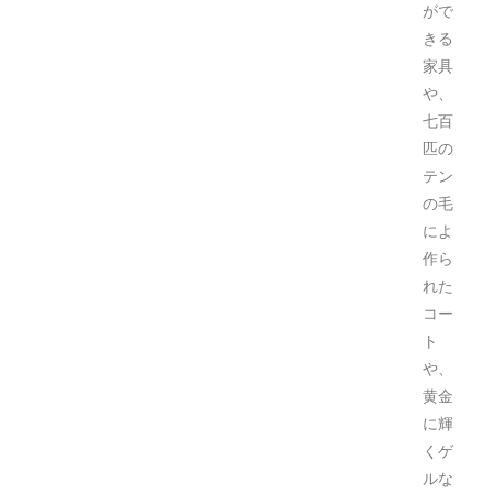
がで
きる
家具
や、
七百
匹の
テン
の毛
によ
作ら
れた
コー
ト
や、
黄金
に輝
くゲ
ルな