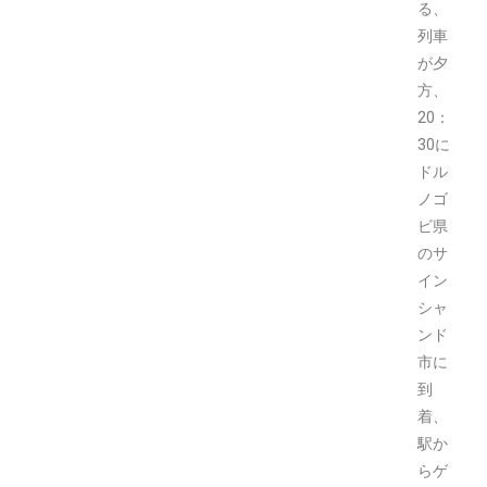
る、
列車
が夕
方、
20：
30に
ドル
ノゴ
ビ県
のサ
イン
シャ
ンド
市に
到
着、
駅か
らゲ