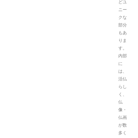
どユ
ニー
クな
部分
もあ
りま
す。
内部
に
は、
活仏
らし
く、
仏
像・
仏画
が数
多く