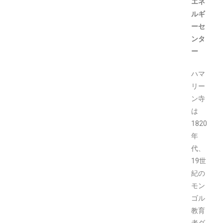
エネ
ルギ
ーセ
ンタ
ー
ハマ
リー
ン寺
は
1820
年
代、
19世
紀の
モン
ゴル
教育
者ダ