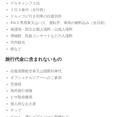
ゲルキャンプ３泊
１日３食付（全日程）
ドルノゴビ行き列車の往復切符
4ＷＤ専用車又はバス、運転手、車両の燃料込み（全日程）
保護地・国立公園入場料・山地入場料
博物館、民族コンサートなどの入場料
市内観光
税など
旅行代金に含まれないもの
往復国際航空券又は国際列車代
オプショナルツアーへのご参加
空港税
海外旅行保険
ビザ取得費用
個人的なお土産
チップ
ビール、酒などアルコール飲種など