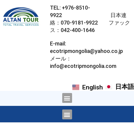
TEL: +976-8510-
9922 日本連
絡：070-9181-9922 ファック
ス：042-400-1646
E-mail:
ecotripmongolia@yahoo.co.jp
メール：
info@ecotripmongolia.com
日本語
English