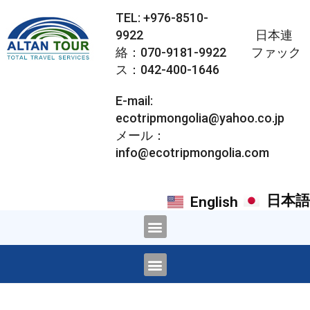
TEL: +976-8510-
9922 日本連
絡：070-9181-9922 ファック
ス：042-400-1646
E-mail:
ecotripmongolia@yahoo.co.jp
メール：
info@ecotripmongolia.com
日本語
English